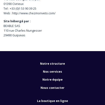
01390 Civrieux
Tel : +33 (0)1 53 90 39 25
Web : http://www.chezmonveto.com/
Site hébergé par :
BEABLE SAS
110 rue Charles Nungesser
29490 Guipavas
Notre structure
Nos services
Notre équipe
Nous contacter
La boutique en ligne