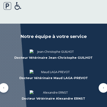
Notre équipe à votre service
Docteur Vétérinaire Charlotte GAROT
Asv Julie
ASV
Précédent
Su
Asv Yamina