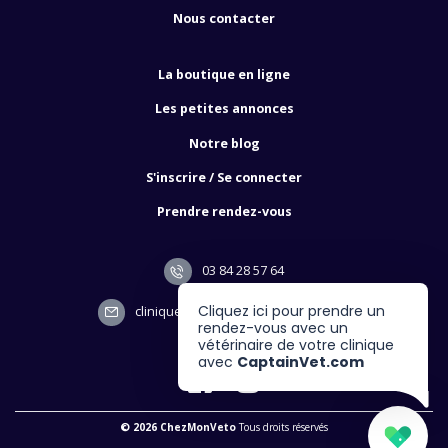
Nous contacter
La boutique en ligne
Les petites annonces
Notre blog
S'inscrire / Se connecter
Prendre rendez-vous
03 84 28 57 64
Cliquez ici pour prendre un
cliniquedelesplanade90@gmail.com
rendez-vous avec un
vétérinaire de votre clinique
avec
CaptainVet.com
© 2026 ChezMonVeto
Tous droits réservés